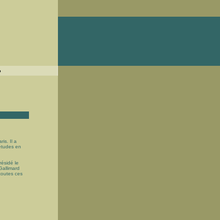
is. Il a
 études en
résidé le
Gallimard
 toutes ces