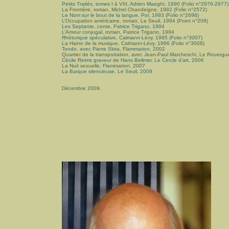
Petits Traités, tomes I à VIII, Adrien Maeght, 1990 (Folio n°2976-2977)
La Frontière, roman, Michel Chandeigne, 1992 (Folio n°2572)
Le Nom sur le bout de la langue, Pol, 1993 (Folio n°2698)
L’Occupation américaine, roman, Le Seuil, 1994 (Point n°208)
Les Septante, conte, Patrice Trigano, 1994
L’Amour conjugal, roman, Patrice Trigano, 1994
Rhétorique spéculative, Calmann-Lévy, 1995 (Folio n°3007)
La Haine de la musique, Calmann-Lévy, 1996 (Folio n°3008)
Tondo, avec Pierre Skira, Flammarion, 2002
Quartier de la transportation, avec Jean-Paul Marcheschi, Le Rouergu
Cécile Reims graveur de Hans Bellmer, Le Cercle d’art, 2006
La Nuit sexuelle, Flammarion, 2007
La Barque silencieuse, Le Seuil, 2009
Décembre 2009.