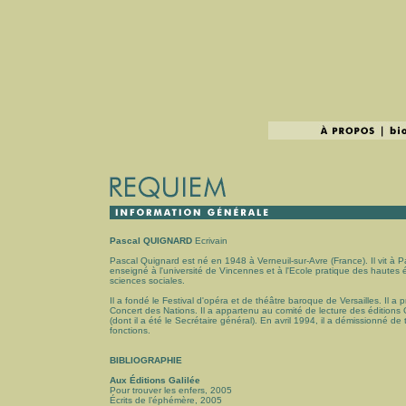
Pascal QUIGNARD
Ecrivain
Pascal Quignard est né en 1948 à Verneuil-sur-Avre (France). Il vit à Par
enseigné à l'université de Vincennes et à l'Ecole pratique des hautes
sciences sociales.
Il a fondé le Festival d'opéra et de théâtre baroque de Versailles. Il a p
Concert des Nations. Il a appartenu au comité de lecture des éditions 
(dont il a été le Secrétaire général). En avril 1994, il a démissionné de
fonctions.
BIBLIOGRAPHIE
Aux Éditions Galilée
Pour trouver les enfers, 2005
Écrits de l’éphémère, 2005