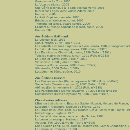
Georges de La Tour, 2005
Le Vœu de silence, 2005
Une Gêne technique à l’égard des fragments, 2005
Inter ærias Fagos, avec Valerio Adami, 2005
Requiem, 2006
Le Petit Cupidon, nouvelle, 2006
Ethelrude et Wolframm, conte, 2006
Triomphe du temps, quatre contes, 2006
L’Enfant au visage couleur de la mort, conte, 2006
Boutès, 2008
Aux Éditions Gallimard
Le Lecteur, récit, 1976
Carus, roman, 1979 (Folio n°2211)
Les Tablettes de buis d’Apronenia Avitia, roman, 1984 (L’Imaginaire n°
Le Salon du Wurtemberg, roman, 1986 (Folio n°1928)
Les Escaliers de Chambord, roman, 1989 (Folio n°2301)
Tous les matins du monde, roman, 1991 (Folio n°2533)
Le Sexe et l’Effroi, 1994 (Folio n° 2839)
Vie secrète, 1998 (Folio n°3292)
Terrasse à Rome, roman, 2000 (Folio n°3542)
Villa Amalia, 2006 (Folio n°4588)
Lycophron et Zétès, poésie, 2010
Aux Éditions Grasset
Les Ombres errantes (Dernier royaume I), 2002 (Folio n°4078)
Sur le Jadis (Dernier royaume II), 2002 (Folio n°4137)
Abîmes (Dernier royaume III), 2002 (Folio n°4138)
Les Paradisiaques (Dernier royaume IV), 2004 (Folio n°4616)
Sordidissimes (Dernier royaume V), 2004 (Folio n°4615)
Chez d’autres éditeurs
L’Être du balbutiement. Essai sur Sacher-Masoch, Mercure de France,
Lycophron, Alexandra, Mercure de France, 1971
La Parole de la Délie. Essai sur Maurice Scève, Mercure de France, 1
Michel Deguy, Seghers, 1975
Le Secret du domaine, conte, éd. de l’Amitié, 1980
La Leçon de musique, Hachette, 1987
Albucius, Pol, 1990 (Livre de Poche n°4308)
Kong Souen-Long, Sur le doigt qui montre cela, Michel Chandeigne, 
La Raison, le Promeneur, 1990